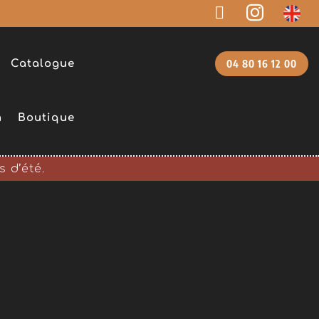


Catalogue
04 80 16 12 00
n
Boutique
 d’été.