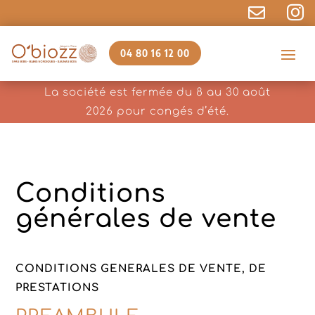


04 80 16 12 00
La société est fermée du 8 au 30 août
2026 pour congés d’été.
Conditions
générales de vente
CONDITIONS GENERALES DE VENTE, DE
PRESTATIONS